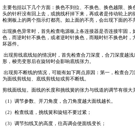
主要包括以下几个方面：换色不到位、不换色、换色越限、换
头的针杆没有回上去，或挑线杆掉下来，再或者是传动轮上的
检测板上的两个指示灯都亮。如上面的不亮，会出现下面的不亮
出现换色异常时，首先检查电源板上各连接器是否连接牢固，
色，而逆时针不换色，或者逆时针换色，而顺时针不换色时，方
坏器件。
出现剪线底线短的情况时，首先检查合刀深度，合刀深度越浅
形，梭壳变形后在旋转时会影响底线张力。
出现剪不断线的情况，可能有如下两点原因：第一，检查合刀深度，
为面线剪线短、底线剪线短或剪不断线。
剪线面线短。面线的长度和挑线簧的张力与线道的调节有很大
（1）调节参数、开刀角度，合刀角度越大面线越长。
（2）检查线道，挑线簧和旋钮不要过紧；
（3）调节扣线叉的高度，往高调会使面线变长；