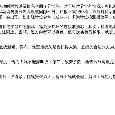
色超时两秒以及换色半回转异常等。对于针位异常的情况，可以
驱动齿与挑线齿高度或间隙不对。如扳上去很轻松，扳到针位后
，会出现。如出现针位异常（或E-57）多为针位检测板故障，
如有连接器插芯损坏，需更换损坏的连接器插芯。其次，检查电
法同上。当顺、逆方向都可以换色，但每次换色后越限，就需拆
底线越短。其次，检查扣线叉是否扣得太紧，底线的合适张力为
合刀太浅不能剪断线；第二，改变参数，检查分线角度是否在310
关系，线道紧，挑线簧张力大，剪线面线就会短。剪线面线短可