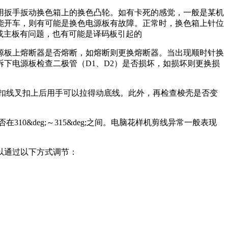
用扳手扳动换色箱上的换色凸轮。如有卡死的感觉，一般是某机
能开车，则有可能是换色电源板有故障。正常时，换色箱上针位
或主板有问题，也有可能是译码板引起的
源板上熔断器是否熔断，如熔断则更换熔断器。当出现顺时针换
下电源板检查二极管（D1、D2）是否损坏，如损坏则更换损
扣线叉扣上后用手可以拉得动底线。此外，再检查梭壳是否变
&deg;～315&deg;之间。电脑花样机剪线异常一般表现
以通过以下方式调节：